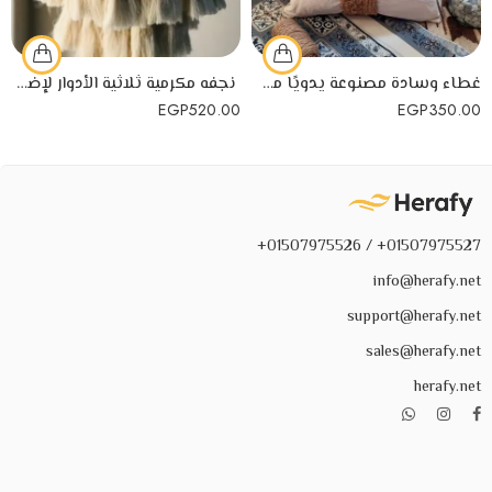
غطاء وسادة مصنوعة يدويًا من القطن بتصميم أنيق
نجفه مكرمية ثلاثية الأدوار لإضاءة هادئة و لديكور منزل رائع
EGP
520.00
EGP
350.00
01507975527+ / 01507975526+
info@herafy.net
support@herafy.net
sales@herafy.net
herafy.net