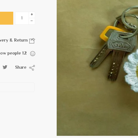
+
−
Delivery & Return
are viewing this right now
people
12
Share