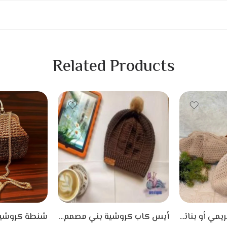
Related Products
كلاتش كروشيه حريمي أو بناتي بدون يد
أيس كاب كروشية بني مصمم يدوياً بطريقة رائعه