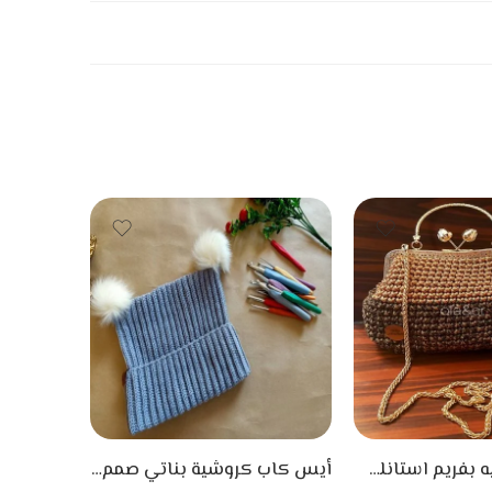
شنطة كروشيه بفريم استانلس لامع وجذاب
أيس كاب كروشية بناتي صمم يدوياً علي شكل قطة