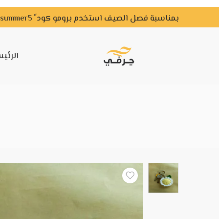
بمناسبة فصل الصيف استخدم برومو كود ً summer5 ًواحصل علي خصم لفترة محدودة
الرئي
م