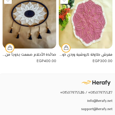
مفرش طاولة كروشية وردي ذو حواف بيضاء صمم يدوياً
صائدة الأحلام صممت يدوياً من خيوط كروشية عالية الجودة
EGP
400.00
EGP
300.00
01507975527+ / 01507975526+
info@herafy.net
support@herafy.net