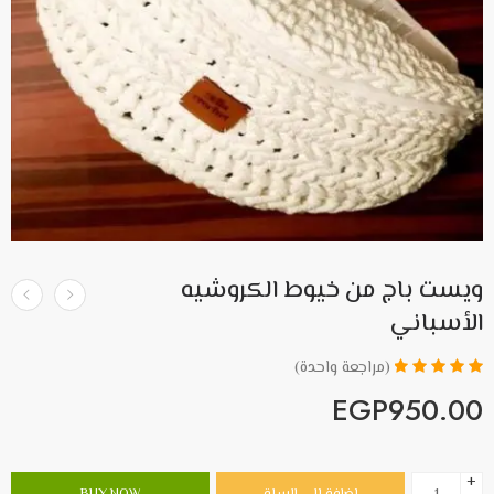
ويست باج من خيوط الكروشيه
الأسباني
(مراجعة واحدة)
تم التقييم بـ
EGP
950.00
5.00
من 5
بناءً على
تقييم عميل
واحد
+